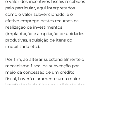
o valor dos incentivos fiscais recebidos 
pelo particular, aqui interpretados 
como o valor subvencionado, e o 
efetivo emprego destes recursos na 
realização de investimentos 
(implantação e ampliação de unidades 
produtivas, aquisição de itens do 
imobilizado etc.).  
Por fim, ao alterar substancialmente o 
mecanismo fiscal da subvenção por 
meio da concessão de um crédito 
fiscal, haverá claramente uma maior 
interferência do Fisco na validação dos 
incentivos concedidos pelos demais 
entes federativos, ao passo que, no 
lugar de fiscalizar as apurações do 
contribuinte de acordo com o regime 
anterior, a tendência é que essa 
fiscalização envolva cada pedido de 
ressarcimento e/ou compensação 