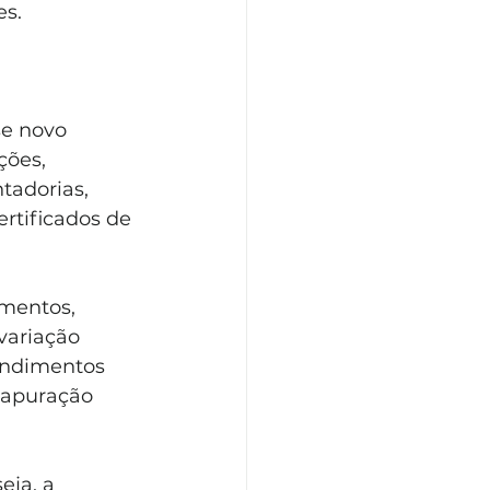
es.
se novo 
ções, 
tadorias, 
ertificados de 
mentos, 
variação 
endimentos 
 apuração 
ja, a 