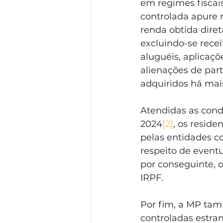
em regimes fiscais 
controlada apure re
renda obtida dire
excluindo-se receit
aluguéis, aplicaçõ
alienações de part
adquiridos há mais
Atendidas as condi
2024
[2]
, os reside
pelas entidades co
respeito de eventu
por conseguinte, o
IRPF.
Por fim, a MP tam
controladas estran