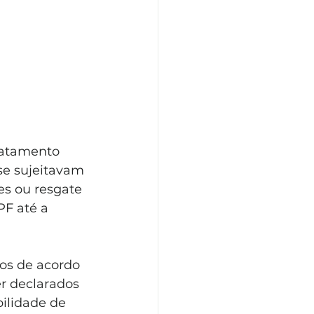
ratamento 
 se sujeitavam 
es ou resgate 
PF até a 
os de acordo 
er declarados 
ilidade de 