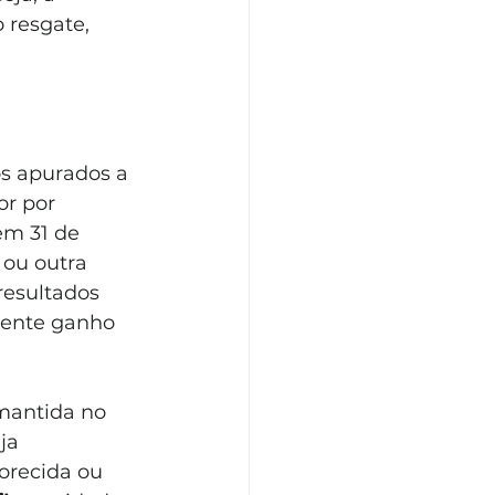
 resgate, 
os apurados a 
or por 
em 31 de 
ou outra 
resultados 
dente ganho 
mantida no 
ja 
orecida ou 