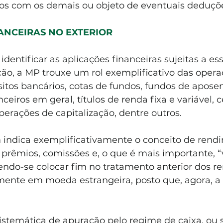
s com os demais ou objeto de eventuais deduçõ
ANCEIRAS NO EXTERIOR
identificar as aplicações financeiras sujeitas a es
ão, a MP trouxe um rol exemplificativo das opera
itos bancários, cotas de fundos, fundos de aposen
eiros em geral, títulos de renda fixa e variável, c
erações de capitalização, dentre outros. 
ndica exemplificativamente o conceito de rendi
, prêmios, comissões e, o que é mais importante, “
endo-se colocar fim no tratamento anterior dos r
lmente em moeda estrangeira, posto que, agora, a
stemática de apuração pelo regime de caixa, ou se