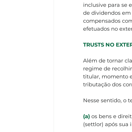
inclusive para se
de dividendos em
compensados com o
efetuados no exte
TRUSTS NO EXTER
Além de tornar cla
regime de recolhim
titular, momento e
tributação dos co
Nesse sentido, o t
(a)
os bens e direi
(settlor) após sua i