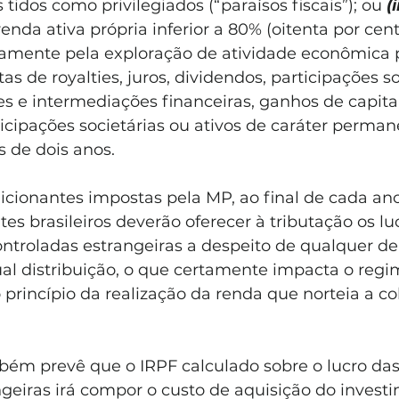
tidos como privilegiados (“paraísos fiscais”); ou 
(i
nda ativa própria inferior a 80% (oitenta por cento)
tamente pela exploração de atividade econômica p
as de royalties, juros, dividendos, participações so
es e intermediações financeiras, ganhos de capital
icipações societárias ou ativos de caráter perman
 de dois anos.
cionantes impostas pela MP, ao final de cada ano 
ntes brasileiros deverão oferecer à tributação os l
ntroladas estrangeiras a despeito de qualquer de
al distribuição, o que certamente impacta o regim
 princípio da realização da renda que norteia a c
bém prevê que o IRPF calculado sobre o lucro das
geiras irá compor o custo de aquisição do investi