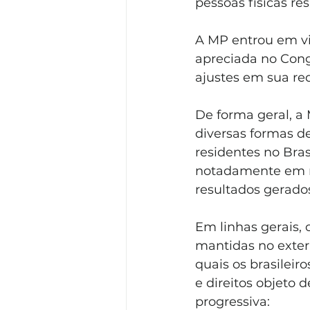
pessoas físicas res
A MP entrou em vig
apreciada no Cong
ajustes em sua re
De forma geral, a 
diversas formas de
residentes no Bras
notadamente em re
resultados gerado
Em linhas gerais, 
mantidas no exteri
quais os brasileir
e direitos objeto d
progressiva: