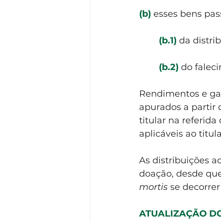
(b)
esses bens pas
(b.1)
da distri
(b.2)
do faleci
Rendimentos e ganh
apurados a partir 
titular na referid
aplicáveis ao titula
As distribuições a
doação, desde que 
mortis
 se decorrer
ATUALIZAÇÃO DO 