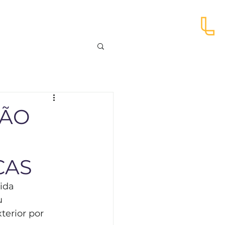
ÇÃO
CAS
ida 
u 
terior por 