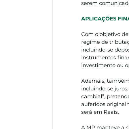
serem comunicado
APLICAÇÕES FIN
Com o objetivo de 
regime de tributaç
incluindo-se depós
instrumentos financ
investimento ou op
Ademais, também i
incluindo-se juros
cambial”, pretend
auferidos origina
será em Reais. 
A MP manteve a si