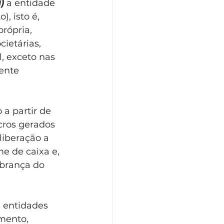
i)
 a entidade 
, isto é, 
rópria, 
cietárias, 
, exceto nas 
ente 
a partir de 
ucros gerados 
liberação a 
e de caixa e, 
obrança do 
 entidades 
mento, 