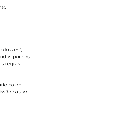
nto 
o do 
trust
, 
ridos por seu 
as regras 
rídica de 
issão 
causa 